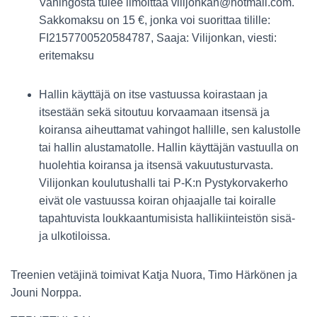
Vahingosta tulee ilmoittaa vilijonkan@hotmail.com.
Sakkomaksu on 15 €, jonka voi suorittaa tilille:
FI2157700520584787, Saaja: Vilijonkan, viesti:
eritemaksu
Hallin käyttäjä on itse vastuussa koirastaan ja
itsestään sekä sitoutuu korvaamaan itsensä ja
koiransa aiheuttamat vahingot hallille, sen kalustolle
tai hallin alustamatolle. Hallin käyttäjän vastuulla on
huolehtia koiransa ja itsensä vakuutusturvasta.
Vilijonkan koulutushalli tai P-K:n Pystykorvakerho
eivät ole vastuussa koiran ohjaajalle tai koiralle
tapahtuvista loukkaantumisista hallikiinteistön sisä-
ja ulkotiloissa.
Treenien vetäjinä toimivat Katja Nuora, Timo Härkönen ja
Jouni Norppa.