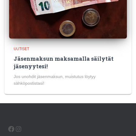
UUTISET
Jäsenmaksun maksamalla säilytät
jäsenyytesi!
Jos unohdit jäsenmaksun, muistutus löytyy
sähköpostistasi!
FACEBOOK
INSTAGRAM