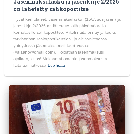
Jäsenmaksulasku ja jäsenkirje 2/2026
on lähetetty sähköpostitse
Hyvät kerholaiset, Jäsenmaksulaskut (15€/vuosijäsen) ja
jäsenkirje 2/2026 on lähetetty tällä päivämäärällä
kerholaisille sähköpostitse. Mikäli näitä ei näy ja kuulu,
tarkistathan roskapostikansiosi, ja ole tarvittaessa
yhteydessä jäsenrekisterisihteeri-Vesaan
(valaaho@gmail.com). Hoidathan jäsenmaksusi
ajallaan, kiitos! Maksamattomasta jäsenmaksusta
laitetaan jatkossa
Lue lisää