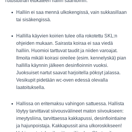
Tutustuthan etukäteen hallin sääntöihin:
Halliin ei saa mennä ulkokengissä, vain sukkasillaan
tai sisäkengissä.
Hallilla käyvien koirien tulee olla rokotettu SKL:n
ohjeiden mukaan. Sairasta koiraa ei saa viedä
halliin. Huomioi tarttuvat taudit ja niiden varoajat.
Ilmoita mikäli koirasi oireilee (esim. kennelyskä) pian
hallilla käynnin jälkeen desinfioinnin vuoksi.
Juoksuiset nartut saavat harjoitella pöksyt jalassa.
Vesikupit pidetään wc-oven edessä olevalla
laatoituksella.
Hallissa on eritemaksu vahingon sattuessa. Hallista
löytyy tarvittavat siivousvälineet maton siivoukseen:
imeytysliina, tarvittaessa kakkapussi, desinfiointiaine
ja hajunpoistaja. Kakkapussit aina ulkoroskikseen!