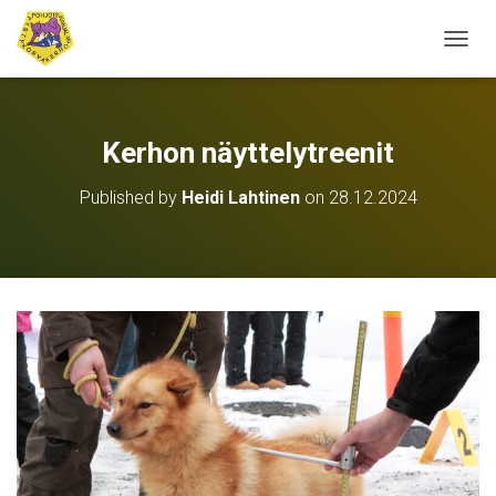
N
A
V
I
G
Kerhon näyttelytreenit
O
I
Published by
Heidi Lahtinen
on
28.12.2024
N
T
I
P
Ä
Ä
L
L
E
/
P
O
I
S