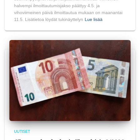
halvempi ilmoittautumisjakso päättyy 4.5. ja
vihoviimeinen päivä ilmoittautua mukaan on maanantai
11.5. Lisätietoa löydät tukinäyttelyn
Lue lisää
UUTISET