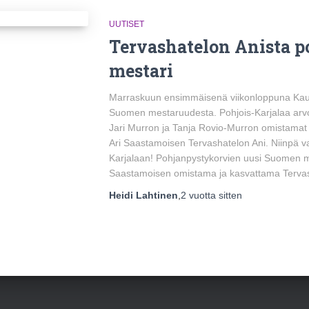
UUTISET
Tervashatelon Anista 
mestari
Marraskuun ensimmäisenä viikonloppuna Kausti
Suomen mestaruudesta. Pohjois-Karjalaa arvo
Jari Murron ja Tanja Rovio-Murron omistamat L
Ari Saastamoisen Tervashatelon Ani. Niinpä vai
Karjalaan! Pohjanpystykorvien uusi Suomen me
Saastamoisen omistama ja kasvattama Tervas
Heidi Lahtinen
,
2 vuotta
sitten