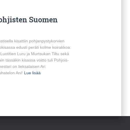
pohjisten Suomen
sella kisattiin pohjanpystykorvien
kisassa edusti peräti kolme koirakkoa:
uotitien Luru ja Murtsukan Tiltu sekä
n tässäkin kisassa voitto tuli Pohjois-
stari on lieksalaisen Ari
hatelon Ani!
Lue lisää