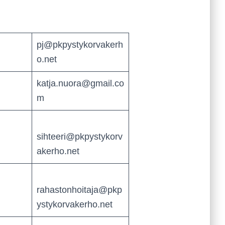
pj@pkpystykorvakerh
o.net
katja.nuora@gmail.co
m
sihteeri@pkpystykorv
akerho.net
rahastonhoitaja@pkp
ystykorvakerho.net