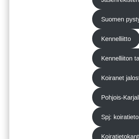
Suomen pysty
Kennelliitto
Kennelliiton 
Koiranet jalos
Pohjois-Karjal
Spj: koiratiet
Koiratietokan