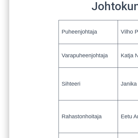
Johtoku
Puheenjohtaja
Vilho 
Varapuheenjohtaja
Katja 
Sihteeri
Janika
Rahastonhoitaja
Eetu Ar