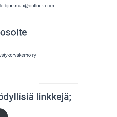
ade.bjorkman@outlook.com
osoite
ystykorvakerho ry
dyllisiä linkkejä;
i