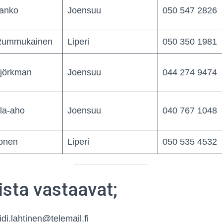
lanko
Joensuu
050 547 2826
 Rummukainen
Liperi
050 350 1981
jörkman
Joensuu
044 274 9474
la-aho
Joensuu
040 767 1048
konen
Liperi
050 535 4532
ista vastaavat;
idi.lahtinen@telemail.fi