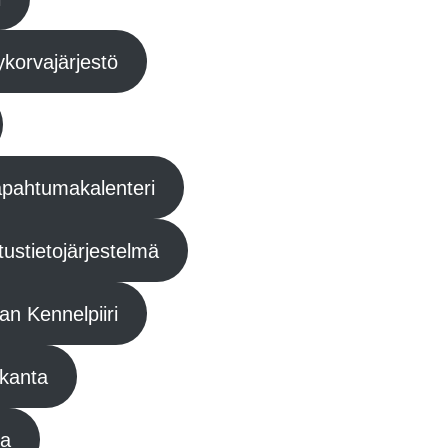
korvajärjestö
tapahtumakalenteri
tustietojärjestelmä
an Kennelpiiri
okanta
ta