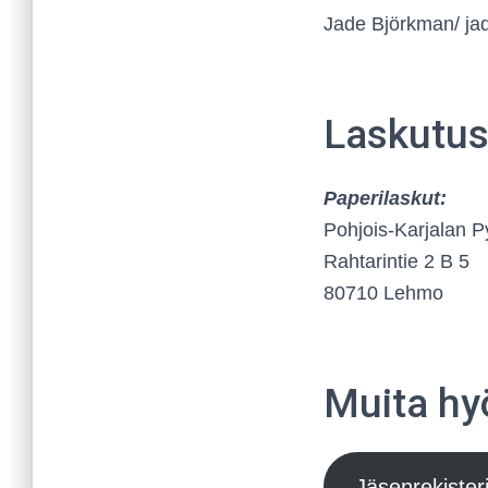
Jade Björkman/ j
Laskutus
Paperilaskut:
Pohjois-Karjalan P
Rahtarintie 2 B 5
80710 Lehmo
Muita hyö
Jäsenrekister