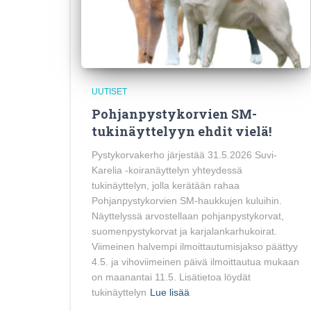
UUTISET
Pohjanpystykorvien SM-
tukinäyttelyyn ehdit vielä!
Pystykorvakerho järjestää 31.5.2026 Suvi-
Karelia -koiranäyttelyn yhteydessä
tukinäyttelyn, jolla kerätään rahaa
Pohjanpystykorvien SM-haukkujen kuluihin.
Näyttelyssä arvostellaan pohjanpystykorvat,
suomenpystykorvat ja karjalankarhukoirat.
Viimeinen halvempi ilmoittautumisjakso päättyy
4.5. ja vihoviimeinen päivä ilmoittautua mukaan
on maanantai 11.5. Lisätietoa löydät
tukinäyttelyn
Lue lisää