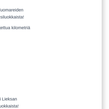
. Tuomareiden
siluokkaista!
ettua kilometriä
i Lieksan
uokkaista!