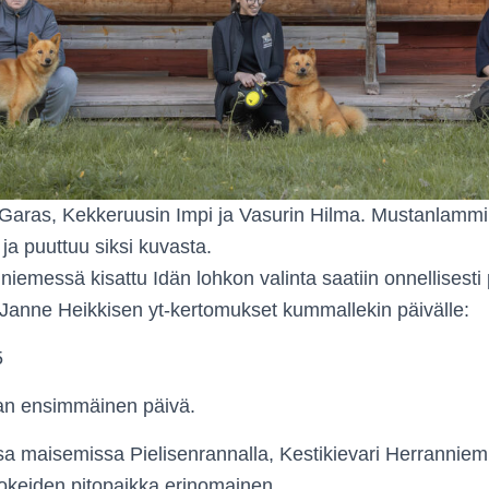
Garas, Kekkeruusin Impi ja Vasurin Hilma. Mustanlammin
 ja puuttuu siksi kuvasta.
niemessä kisattu Idän lohkon valinta saatiin onnellisesti
i Janne Heikkisen yt-kertomukset kummallekin päivälle:
5
nan ensimmäinen päivä.
a maisemissa Pielisenrannalla, Kestikievari Herranniem
okeiden pitopaikka erinomainen.