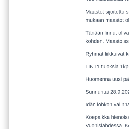
Maastot sijoitettu
mukaan maastot oliv
Tänään linnut oliva
kohden. Maastoissa 
Ryhmät liikkuivat 
LINT1 tuloksia 1kpl
Huomenna uusi pä
Sunnuntai 28.9.20
Idän lohkon valinn
Koepaikka hienoiss
Vuonislahdessa. Ko