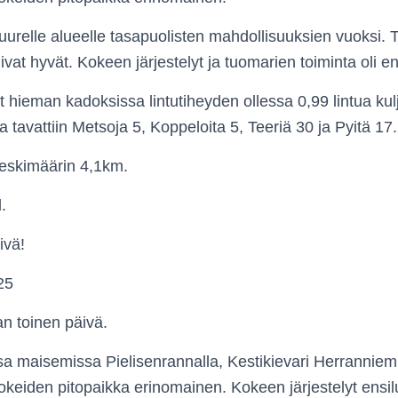
 suurelle alueelle tasapuolisten mahdollisuuksien vuoksi
at hyvät. Kokeen järjestelyt ja tuomarien toiminta oli en
t hieman kadoksissa lintutiheyden ollessa 0,99 lintua kulj
tavattiin Metsoja 5, Koppeloita 5, Teeriä 30 ja Pyitä 17.
keskimäärin 4,1km.
.
ivä!
25
an toinen päivä.
a maisemissa Pielisenrannalla, Kestikievari Herranniem
keiden pitopaikka erinomainen. Kokeen järjestelyt ensil