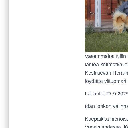
Vasemmalta: Nilin 
lähteä kotimatkalle
Kestikievari Herran
löydätte ylituomar
Lauantai 27.9.202
Idän lohkon valin
Koepaikka hienoiss
Vuonislahdessa. K