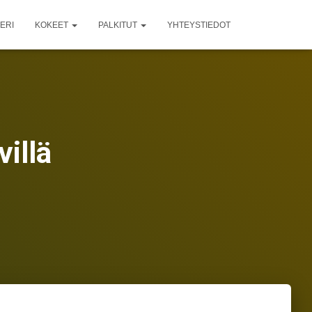
ERI
KOKEET
PALKITUT
YHTEYSTIEDOT
villä