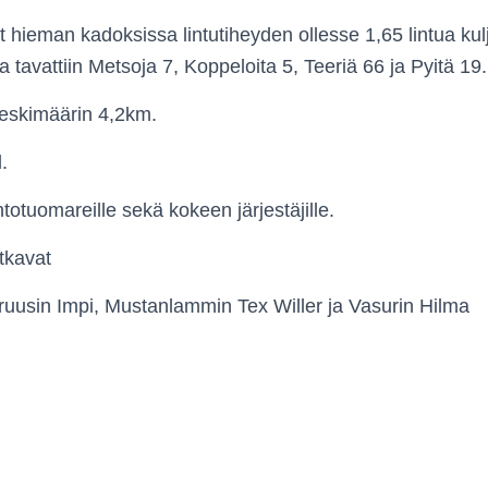
t hieman kadoksissa lintutiheyden ollesse 1,65 lintua kulj
tavattiin Metsoja 7, Koppeloita 5, Teeriä 66 ja Pyitä 19.
keskimäärin 4,2km.
.
intotuomareille sekä kokeen järjestäjille.
tkavat
ruusin Impi, Mustanlammin Tex Willer ja Vasurin Hilma