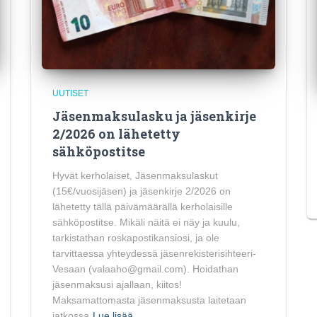
UUTISET
Jäsenmaksulasku ja jäsenkirje
2/2026 on lähetetty
sähköpostitse
Hyvät kerholaiset, Jäsenmaksulaskut
(15€/vuosijäsen) ja jäsenkirje 2/2026 on
lähetetty tällä päivämäärällä kerholaisille
sähköpostitse. Mikäli näitä ei näy ja kuulu,
tarkistathan roskapostikansiosi, ja ole
tarvittaessa yhteydessä jäsenrekisterisihteeri-
Vesaan (valaaho@gmail.com). Hoidathan
jäsenmaksusi ajallaan, kiitos!
Maksamattomasta jäsenmaksusta laitetaan
jatkossa
Lue lisää