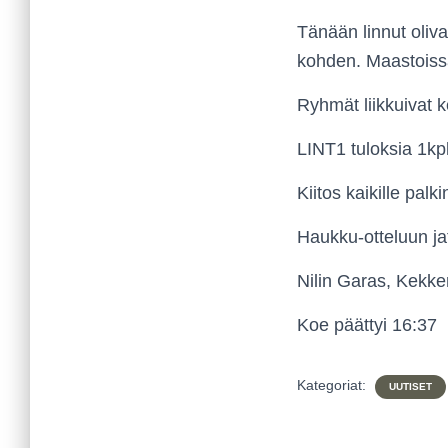
Tänään linnut oliva
kohden. Maastoissa 
Ryhmät liikkuivat 
LINT1 tuloksia 1kpl
Kiitos kaikille palk
Haukku-otteluun ja
Nilin Garas, Kekke
Koe päättyi 16:37
Kategoriat:
UUTISET