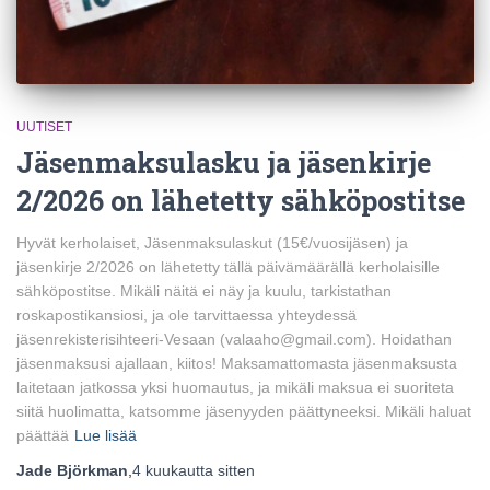
UUTISET
Jäsenmaksulasku ja jäsenkirje
2/2026 on lähetetty sähköpostitse
Hyvät kerholaiset, Jäsenmaksulaskut (15€/vuosijäsen) ja
jäsenkirje 2/2026 on lähetetty tällä päivämäärällä kerholaisille
sähköpostitse. Mikäli näitä ei näy ja kuulu, tarkistathan
roskapostikansiosi, ja ole tarvittaessa yhteydessä
jäsenrekisterisihteeri-Vesaan (valaaho@gmail.com). Hoidathan
jäsenmaksusi ajallaan, kiitos! Maksamattomasta jäsenmaksusta
laitetaan jatkossa yksi huomautus, ja mikäli maksua ei suoriteta
siitä huolimatta, katsomme jäsenyyden päättyneeksi. Mikäli haluat
päättää
Lue lisää
Jade Björkman
,
4 kuukautta
sitten