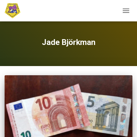
NAVIG
PÄÄLL
Jade Björkman