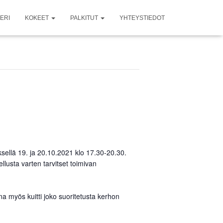
ERI
KOKEET
PALKITUT
YHTEYSTIEDOT
lä 19. ja 20.10.2021 klo 17.30-20.30.
llusta varten tarvitset toimivan
.
a myös kuitti joko suoritetusta kerhon