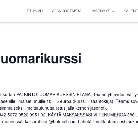
ETUSIVU
AJANKOHTAISTA
JÄSENYYS
KALENT
tuomarikurssi
stä kertaa PALKINTOTUOMARIKURSSIN ETÄNÄ, Teams-yhteyden välityksel
äsenille ilmaiset, muille 10 + 5 euroa (kurssi + sääntökirja). Teams-sove
immäiseksi ilmoittautunutta (etusijalla kerhon jäsenet).
erho FI42 5072 0520 0951 02. KÄYTÄ MAKSAESSASI VIITENUMEROA 3861
10. mennessä: kaisuratinen@hotmail.com Lähetä ilmoittautumisesi mukan