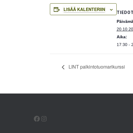
LISÄÄ KALENTERIIN
TIEDO
Päivämä
20.10.2
Aika:
17:30 - 
LINT palkintotuomarikurssi
FACEBOOK
INSTAGRAM