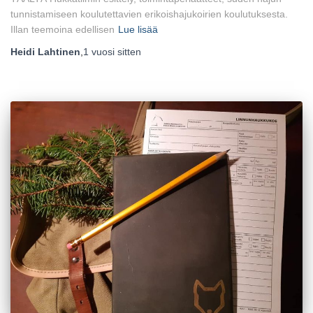
tunnistamiseen koulutettavien erikoishajukoirien koulutuksesta.
Illan teemoina edellisen
Lue lisää
Heidi Lahtinen
,
1 vuosi
sitten