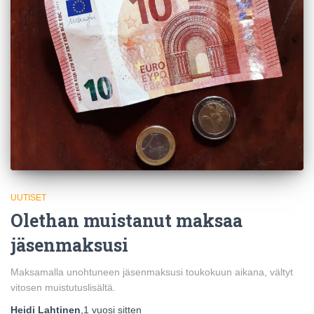
UUTISET
Olethan muistanut maksaa
jäsenmaksusi
Maksamalla unohtuneen jäsenmaksusi toukokuun aikana, vältyt
vitosen muistutuslisältä.
Heidi Lahtinen
,
1 vuosi
sitten