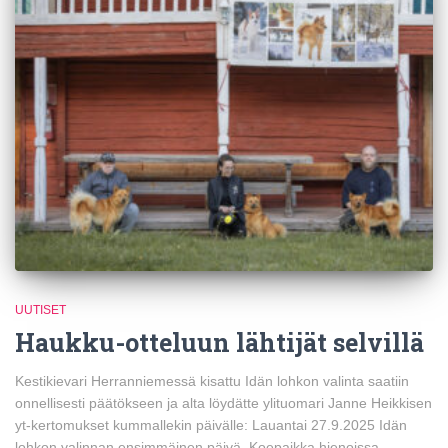
UUTISET
Haukku-otteluun lähtijät selvillä
Kestikievari Herranniemessä kisattu Idän lohkon valinta saatiin
onnellisesti päätökseen ja alta löydätte ylituomari Janne Heikkisen
yt-kertomukset kummallekin päivälle: Lauantai 27.9.2025 Idän
lohkon valinnan ensimmäinen päivä. Koepaikka hienoissa