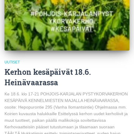
UUTISET
Kerhon kesäpäivät 18.6.
Heinävaarassa
Ke 18.6. klo 17-21 POHJOIS-KARJALAN PYSTYKORVAKERHON
KESÄPÄIVÄ KENNELMIESTEN MAJALLA HEINÄVAARASSA,
osoite: Hepopurontie 295 (Vanha Ilomantsintie) Ohjelmassa mm.
Koirien kuvausta halukkaille Esittelyssä kerhon uudet kerholiivit ja
muut tuotteet, paikan päällä mallikokoja sovitettavissa
Kerhovaatteisiin pääset tutustumaan ja tilaamaan suoraan
TÄÄLTÄ Hukkatiimin esittely, toimintaperiaatteet, suden hajun