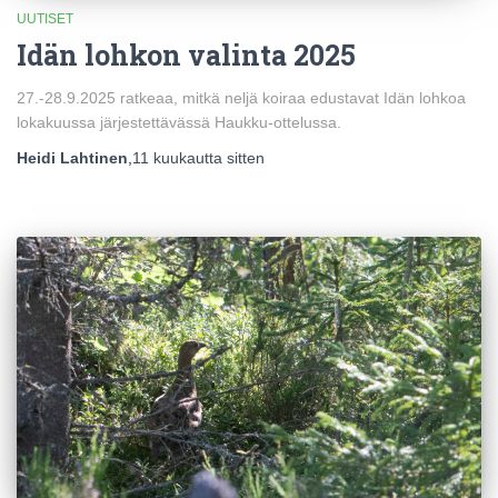
UUTISET
Idän lohkon valinta 2025
27.-28.9.2025 ratkeaa, mitkä neljä koiraa edustavat Idän lohkoa
lokakuussa järjestettävässä Haukku-ottelussa.
Heidi Lahtinen
,
11 kuukautta
sitten