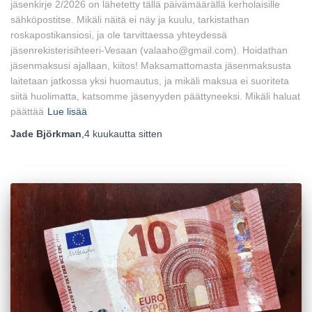
jäsenkirje 2/2026 on lähetetty tällä päivämäärällä kerholaisille
sähköpostitse. Mikäli näitä ei näy ja kuulu, tarkistathan
roskapostikansiosi, ja ole tarvittaessa yhteydessä
jäsenrekisterisihteeri-Vesaan (valaaho@gmail.com). Hoidathan
jäsenmaksusi ajallaan, kiitos! Maksamattomasta jäsenmaksusta
laitetaan jatkossa yksi huomautus, ja mikäli maksua ei suoriteta
siitä huolimatta, katsomme jäsenyyden päättyneeksi. Mikäli haluat
päättää
Lue lisää
Jade Björkman
,
4 kuukautta
sitten