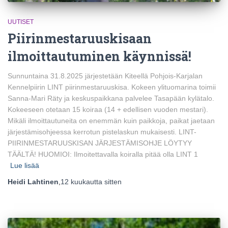
UUTISET
Piirinmestaruuskisaan
ilmoittautuminen käynnissä!
Sunnuntaina 31.8.2025 järjestetään Kiteellä Pohjois-Karjalan
Kennelpiirin LINT piirinmestaruuskisa. Kokeen ylituomarina toimii
Sanna-Mari Räty ja keskuspaikkana palvelee Tasapään kylätalo.
Kokeeseen otetaan 15 koiraa (14 + edellisen vuoden mestari).
Mikäli ilmoittautuneita on enemmän kuin paikkoja, paikat jaetaan
järjestämisohjeessa kerrotun pistelaskun mukaisesti. LINT-
PIIRINMESTARUUSKISAN JÄRJESTÄMISOHJE LÖYTYY
TÄÄLTÄ! HUOMIOI: Ilmoitettavalla koiralla pitää olla LINT 1
Lue lisää
Heidi Lahtinen
,
12 kuukautta
sitten