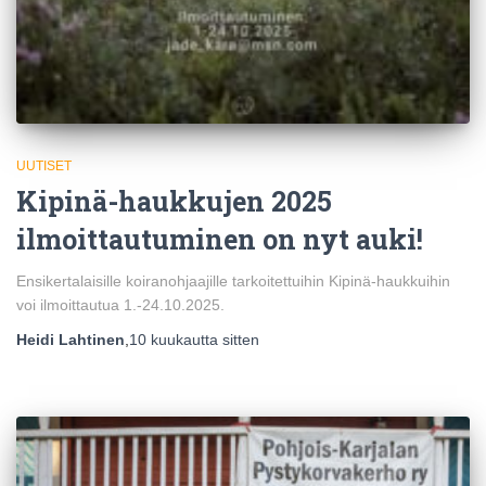
UUTISET
Kipinä-haukkujen 2025
ilmoittautuminen on nyt auki!
Ensikertalaisille koiranohjaajille tarkoitettuihin Kipinä-haukkuihin
voi ilmoittautua 1.-24.10.2025.
Heidi Lahtinen
,
10 kuukautta
sitten