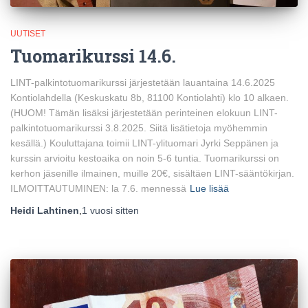
UUTISET
Tuomarikurssi 14.6.
LINT-palkintotuomarikurssi järjestetään lauantaina 14.6.2025
Kontiolahdella (Keskuskatu 8b, 81100 Kontiolahti) klo 10 alkaen.
(HUOM! Tämän lisäksi järjestetään perinteinen elokuun LINT-
palkintotuomarikurssi 3.8.2025. Siitä lisätietoja myöhemmin
kesällä.) Kouluttajana toimii LINT-ylituomari Jyrki Seppänen ja
kurssin arvioitu kestoaika on noin 5-6 tuntia. Tuomarikurssi on
kerhon jäsenille ilmainen, muille 20€, sisältäen LINT-sääntökirjan.
ILMOITTAUTUMINEN: la 7.6. mennessä
Lue lisää
Heidi Lahtinen
,
1 vuosi
sitten