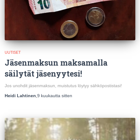
UUTISET
Jäsenmaksun maksamalla
säilytät jäsenyytesi!
Jos unohdit jäsenmaksun, muistutus löytyy sähköpostistasi!
Heidi Lahtinen
,
9 kuukautta
sitten