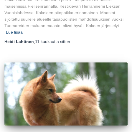
maisemissa Pielisenrannalla, Kestikievari Herranniemi Lieksan
Vuonislahdessa. Kokeiden pitopaikka erinomainen. Maastot
sijoitettu suurelle alueelle tasapuolisten mahdollisuuksien vuoksi.
Tuomareiden mukaan maastot olivat hyvät. Kokeen järjestelyt
Lue lisää
Heidi Lahtinen
,
11 kuukautta
sitten