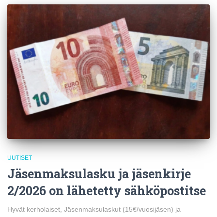
UUTISET
Jäsenmaksulasku ja jäsenkirje
2/2026 on lähetetty sähköpostitse
Hyvät kerholaiset, Jäsenmaksulaskut (15€/vuosijäsen) ja